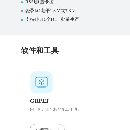
RSSI测量卡控
烧录I/O电平1.8 V或3.3 V
支持1拖16个DUT批量生产
软件和工具
GRPLT
用于PLT量产板的配套工具。