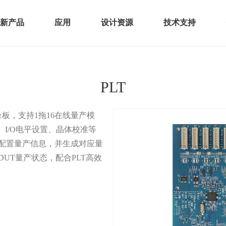
新产品
应用
设计资源
技术支持
感器
智能终端
硬件资源
开发者社区
PLT
控
AIoT
软件资源
产品安全通告
接
汽车电子
文档中心
板，支持1拖16在线量产模
、I/O电平设置、晶体校准等
频
单生成器配置量产信息，并生成对应量
全
DUT量产状态，配合PLT高效
FC产品