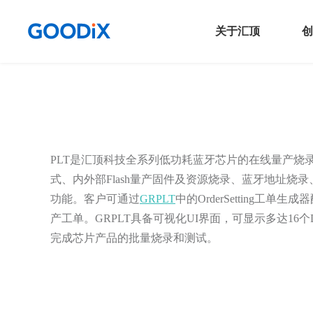
关于汇顶
创
公司信息
传
新闻发布室
触
投资者关系
连
PLT是汇顶科技全系列低功耗蓝牙芯片的在线量产烧录
式、内外部Flash量产固件及资源烧录、蓝牙地址烧录
联系我们
音
功能。客户可通过
GRPLT
中的OrderSetting工
安
产工单。GRPLT具备可视化UI界面，可显示多达16个
N
完成芯片产品的批量烧录和测试。