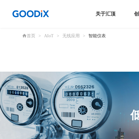
关于汇顶
创
首页
>
AIoT
>
无线应用
>
智能仪表
公司信息
传
新闻发布室
触
投资者关系
连
联系我们
音
安
N