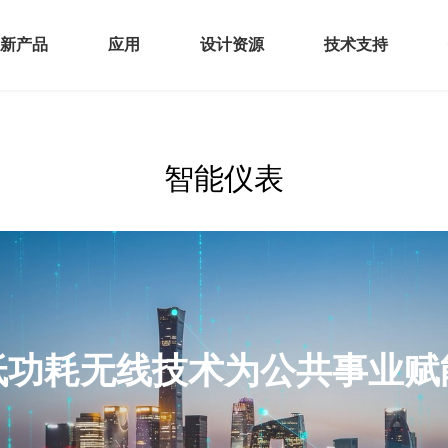
新产品
应用
设计资源
技术支持
感器
智能终端
硬件资源
开发者社区
智能仪表
控
AIoT
软件资源
产品安全通告
接
汽车电子
文档中心
频
全
FC产品
低功耗无线技术为公共事业赋