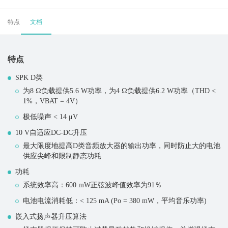
特点
文档
特点
SPK D类
为8 Ω负载提供5.6 W功率，为4 Ω负载提供6.2 W功率（THD <
1%，VBAT = 4V）
极低噪声 < 14 μV
10 V自适应DC-DC升压
最大限度地提高D类音频放大器的输出功率，同时防止大的电池
供应尖峰和限制静态功耗
功耗
系统效率高：600 mW正弦波峰值效率为91％
电池电流消耗低：< 125 mA (Po = 380 mW，平均音乐功率)
嵌入式扬声器升压算法