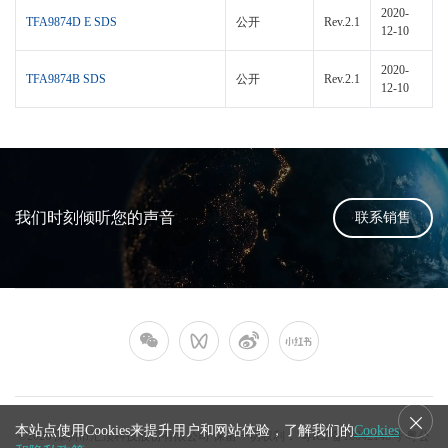
2020-
TFA9874D E SDS
公开
Rev.2.1
12-10
2020-
TFA9874B SDS
公开
Rev.2.1
12-10
我们时刻倾听您的声音
联系销售
本站点使用Cookies来提升用户和网站体验，了解我们的
Cookies
©2026 深圳市汇顶科技股份有限公司 保留一切权利．
粤ICP备16042140号
粤公