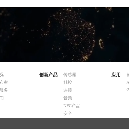
况
创新产品
传感器
应用
布室
触控
A
服务
连接
们
音频
NFC产品
安全