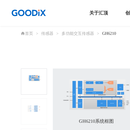
关于汇顶
创
首页
>
传感器
>
多功能交互传感器
>
GH6210
公司信息
传
新闻发布室
触
投资者关系
连
联系我们
音
安
N
GH6210系统框图