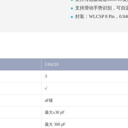
支持滑动手势识别，可自
封装：WLCSP 8 Pin，0.946 m
GH6210
3
√
aF级
最大±30 pF
最大 300 pF