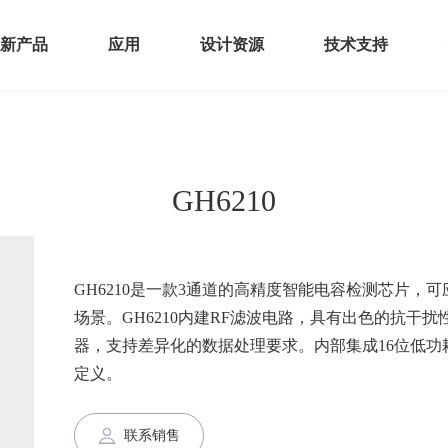
新产品
应用
设计资源
技术支持
感器
智能终端
硬件资源
开发者社区
控
AIoT
软件资源
产品安全通告
GH6210
接
汽车电子
文档中心
频
GH6210是一款3通道的高精度智能电容检测芯片
全
场景。GH6210内建RF滤波电路，具有出色的抗干
FC产品
器，支持差异化的数据处理要求。内部集成16位低功耗
定义。
联系销售
GH6210应用框图1
GH6210应用框图2