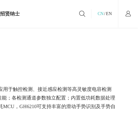
招贤纳士
CN
/
EN
社会招聘
校园招聘
工作在汇顶
，可应用于触控检测、接近感应检测等高灵敏度电容检测
扰性能；各检测通道参数独立配置；内置低功耗数据处理
MCU，GH6210可支持丰富的滑动手势识别及手势自