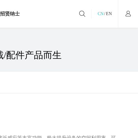
招贤纳士
CN
/
EN
社会招聘
/配件产品而生
校园招聘
工作在汇顶
接近感应等丰富功能，极大提升设备的空间利用率，可