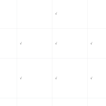
√
√
√
√
√
√
√