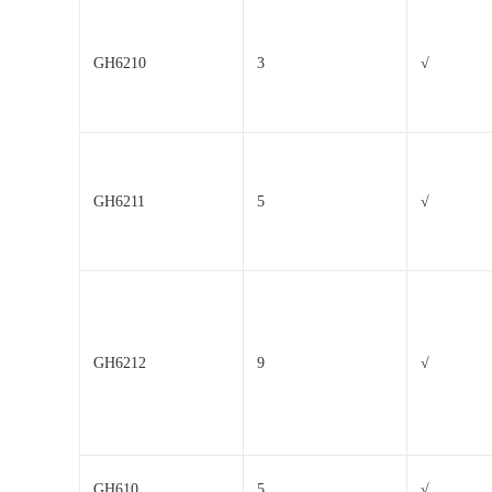
GH6210
3
√
GH6211
5
√
GH6212
9
√
GH610
5
√