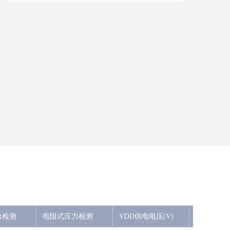
力检测
电阻式压力检测
VDD供电电压(V)
I2C供电电