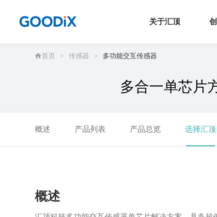
关于汇顶
创
首页
>
传感器
>
多功能交互传感器
公司信息
传
多合一单芯片
新闻发布室
触
投资者关系
连
联系我们
音
概述
产品列表
产品总览
选择汇顶
安
N
概述
汇顶科技多功能交互传感器单芯片解决方案，具备超