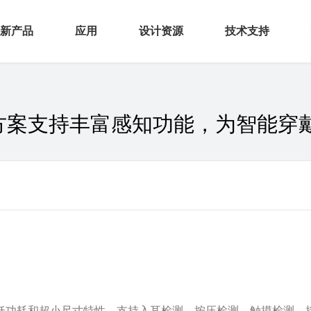
新产品
应用
设计资源
技术支持
感器
智能终端
硬件资源
开发者社区
方案支持丰富感知功能，为智能穿戴
控
AIoT
软件资源
产品安全通告
接
汽车电子
文档中心
频
全
FC产品
低功耗和超小尺寸特性，支持入耳检测、按压检测、触摸检测、