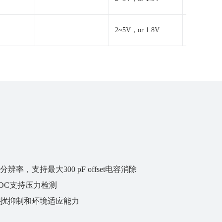
2~5V，or 1.8V
2~5V，or 
辨率，支持最大300 pF offset电容消除
ADC支持压力检测
扰抑制和环境适应能力