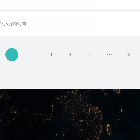
份变动的公告
…
1
2
3
4
5