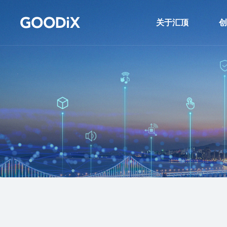
关于汇顶
创
公司信息
传
新闻发布室
触
投资者关系
连
联系我们
音
安
N