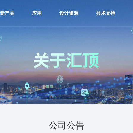
新产品
应用
设计资源
技术支持
感器
智能终端
硬件资源
开发者社区
控
AIoT
软件资源
产品安全通告
接
汽车电子
文档中心
频
全
FC产品
公司公告