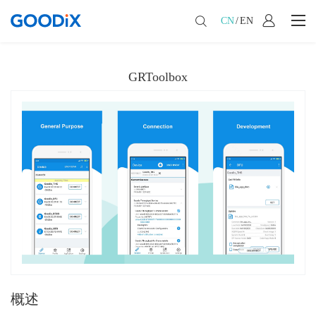
CN
/
EN
GRToolbox
概述